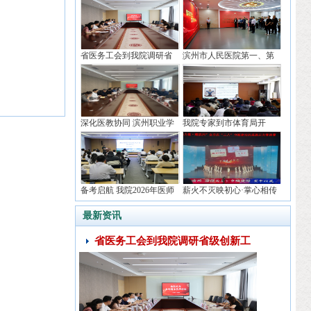
省医务工会到我院调研省
滨州市人民医院第一、第
级创
二、
深化医教协同 滨州职业学
我院专家到市体育局开
院
展“提
备考启航 我院2026年医师
薪火不灭映初心·掌心相传
资
护
最新资讯
省医务工会到我院调研省级创新工