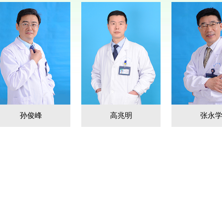
孙俊峰
高兆明
张永