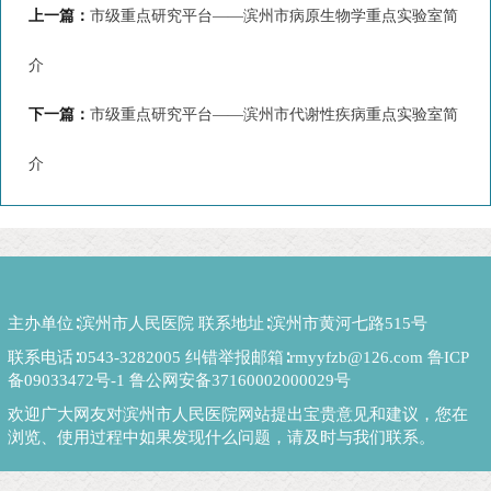
上一篇：
市级重点研究平台——滨州市病原生物学重点实验室简
介
下一篇：
市级重点研究平台——滨州市代谢性疾病重点实验室简
介
主办单位∶滨州市人民医院 联系地址∶滨州市黄河七路515号
联系电话∶0543-3282005 纠错举报邮箱∶rmyyfzb@126.com
鲁ICP
备09033472号-1
鲁公网安备37160002000029号
欢迎广大网友对滨州市人民医院网站提出宝贵意见和建议，您在
浏览、使用过程中如果发现什么问题，请及时与我们联系。