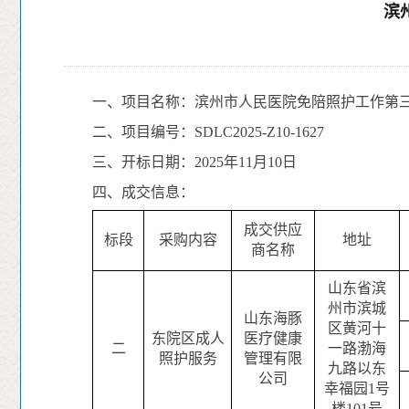
滨
一、项目名称：滨州市人民医院免陪照护工作第
二、项目编号：SDLC2025-Z10-1627
三、开标日期：2025年
11
月
10
日
四、
成交
信息：
成交供应
标段
采购内容
地址
商名称
山东省滨
州市滨城
山东海豚
区黄河十
东院区
成人
医疗健康
二
一路渤海
照护服务
管理有限
九路以东
公司
幸福园1号
楼101号