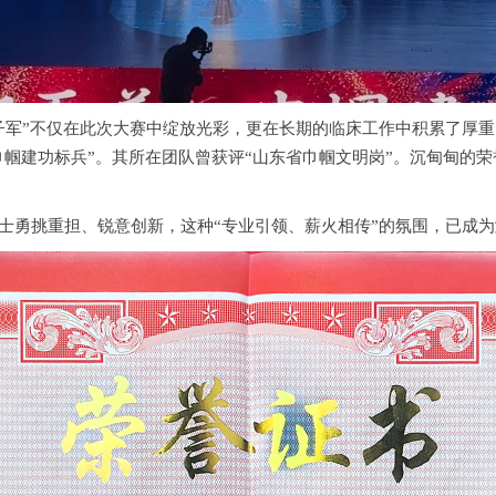
子军”不仅在此次大赛中绽放光彩，更在长期的临床工作中积累了厚重
巾帼建功标兵”。其所在团队曾获评“山东省巾帼文明岗”。沉甸甸的
士勇挑重担、锐意创新，这种“专业引领、薪火相传”的氛围，已成