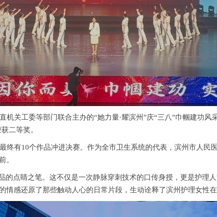
直机关工委等部门联合主办的“她力量·耀滨州”庆“三八”巾帼建功
荣获二等奖。
，最终有10个作品冲进决赛。作为全市卫生系统的代表，滨州市人民
前。
作品的点睛之笔。这不仅是一次静脉穿刺技术的口传身授，更是护理
的情感还原了那些触动人心的日常片段，生动诠释了滨州护理女性